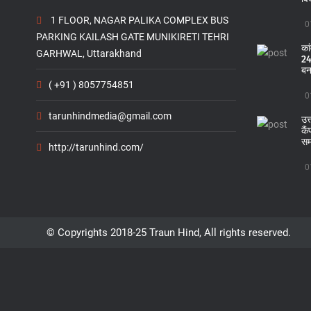
1 FLOOR, NAGAR PALIKA COMPLEX BUS
0
PARKING KAILASH GATE MUNIKIRETI TEHRI
का
GARHWAL, Uttarakhand
24 
बन
( +91 ) 8057754851
0
tarunhindmedia@gmail.com
उत
कै
सम
http://tarunhind.com/
0
© Copyrights 2018-25 Traun Hind, All rights reserved.