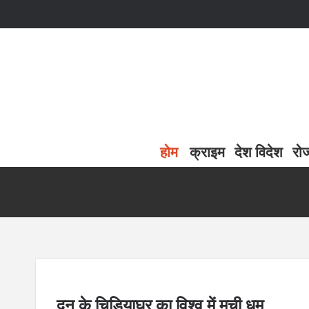
होम
क्राइम
देश विदेश
रो
दून के चिड़ियाघर का विश्व में मची धूम