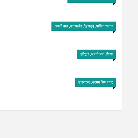
अपनी बात ,उत्तराखंड ,देहरादुन् ,धार्मिक स्थान
हरिद्वार् ,अपनी बात ,शिक्षा
उत्तराखंड ,उद्मम् सिघं नगर्