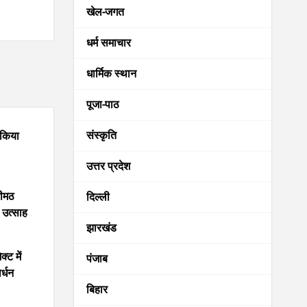
खेल-जगत
धर्म समाचार
धार्मिक स्थान
पूजा-पाठ
संस्कृति
 किया
उत्तर प्रदेश
खीमठ
दिल्ली
ा उत्साह
झारखंड
्ट में
पंजाब
र्धन
बिहार