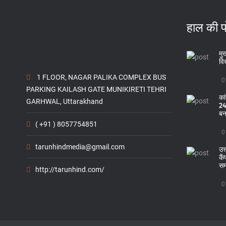
हाल की प
मुख
वि
1 FLOOR, NAGAR PALIKA COMPLEX BUS
0
PARKING KAILASH GATE MUNIKIRETI TEHRI
का
GARHWAL, Uttarakhand
24 
बन
( +91 ) 8057754851
0
tarunhindmedia@gmail.com
उत
कै
सम
http://tarunhind.com/
0