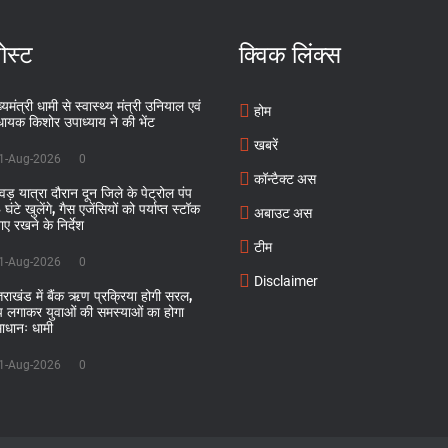
ोस्ट
क्विक लिंक्स
्यमंत्री धामी से स्वास्थ्य मंत्री उनियाल एवं
होम
धायक किशोर उपाध्याय ने की भेंट
खबरें
1-Aug-2026
0
कॉन्टैक्ट अस
ंवड़ यात्रा दौरान दून जिले के पेट्रोल पंप
घंटे खुलेंगे, गैस एजेंसियों को पर्याप्त स्टॉक
अबाउट अस
ाए रखने के निर्देश
टीम
1-Aug-2026
0
Disclaimer
्तराखंड में बैंक ऋण प्रक्रिया होगी सरल,
ंप लगाकर युवाओं की समस्याओं का होगा
ाधानः धामी
1-Aug-2026
0